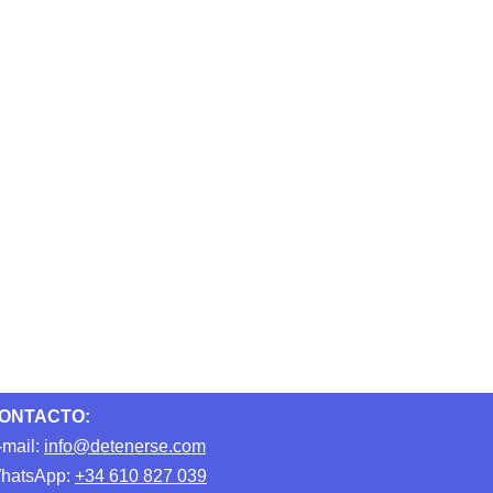
ONTACTO:
-mail:
info@detenerse.com
hatsApp:
+34 610 827 039