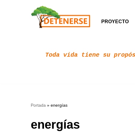
Saltar
PROYECTO
al
contenido
Toda vida tiene su propós
Portada
»
energías
energías